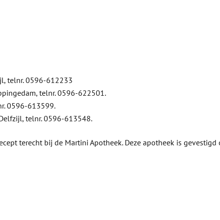
jl, telnr. 0596-612233
ppingedam, telnr. 0596-622501.
elnr. 0596-613599.
elfzijl, telnr. 0596-613548.
cept terecht bij de Martini Apotheek. Deze apotheek is gevestigd