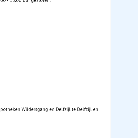
00 - 13.00 uur gesloten.
otheken Wildersgang en Delfzijl te Delfzijl en