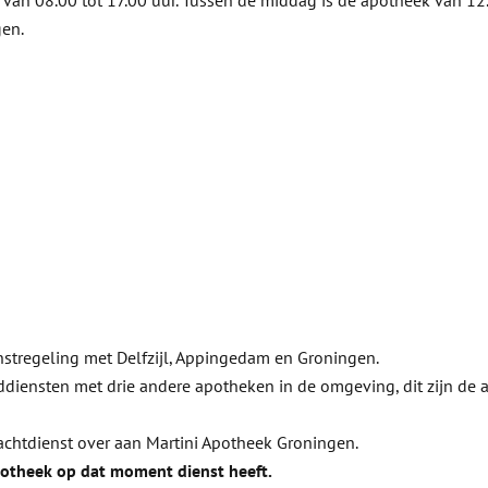
an 08.00 tot 17.00 uur. Tussen de middag is de apotheek van 12.
gen.
nstregeling met Delfzijl, Appingedam en Groningen.
ensten met drie andere apotheken in de omgeving, dit zijn de ap
achtdienst over aan Martini Apotheek Groningen.
otheek op dat moment dienst heeft.