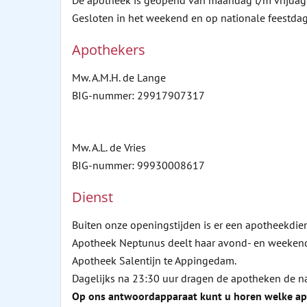
De apotheek is geopend van maandag t/m vrijdag v
Gesloten in het weekend en op nationale feestda
Apothekers
Mw. A.M.H. de Lange
BIG-nummer: 29917907317
Mw. A.L. de Vries
BIG-nummer: 99930008617
Dienst
Buiten onze openingstijden is er een apotheekdie
Apotheek Neptunus deelt haar avond- en weekenddi
Apotheek Salentijn te Appingedam.
Dagelijks na 23:30 uur dragen de apotheken de n
Op ons antwoordapparaat kunt u horen welke ap