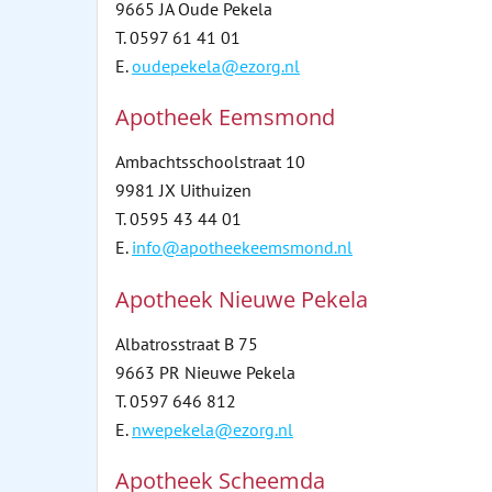
9665 JA Oude Pekela
T. 0597 61 41 01
E.
oudepekela@ezorg.nl
Apotheek Eemsmond
Ambachtsschoolstraat 10
9981 JX Uithuizen
T. 0595 43 44 01
E.
info@apotheekeemsmond.nl
Apotheek Nieuwe Pekela
Albatrosstraat B 75
9663 PR Nieuwe Pekela
T. 0597 646 812
E.
nwepekela@ezorg.nl
Apotheek Scheemda